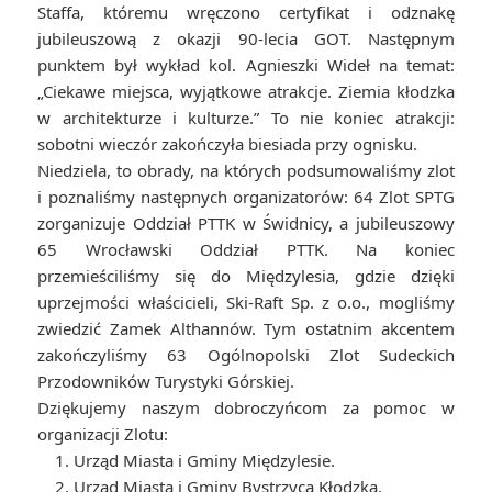
Staffa, któremu wręczono certyfikat i odznakę
jubileuszową z okazji 90-lecia GOT. Następnym
punktem był wykład kol. Agnieszki Wideł na temat:
„Ciekawe miejsca, wyjątkowe atrakcje. Ziemia kłodzka
w architekturze i kulturze.” To nie koniec atrakcji:
sobotni wieczór zakończyła biesiada przy ognisku.
Niedziela, to obrady, na których podsumowaliśmy zlot
i poznaliśmy następnych organizatorów: 64 Zlot SPTG
zorganizuje Oddział PTTK w Świdnicy, a jubileuszowy
65 Wrocławski Oddział PTTK. Na koniec
przemieściliśmy się do Międzylesia, gdzie dzięki
uprzejmości właścicieli, Ski-Raft Sp. z o.o., mogliśmy
zwiedzić Zamek Althannów. Tym ostatnim akcentem
zakończyliśmy 63 Ogólnopolski Zlot Sudeckich
Przodowników Turystyki Górskiej.
Dziękujemy naszym dobroczyńcom za pomoc w
organizacji Zlotu:
1. Urząd Miasta i Gminy Międzylesie.
2. Urząd Miasta i Gminy Bystrzyca Kłodzka.