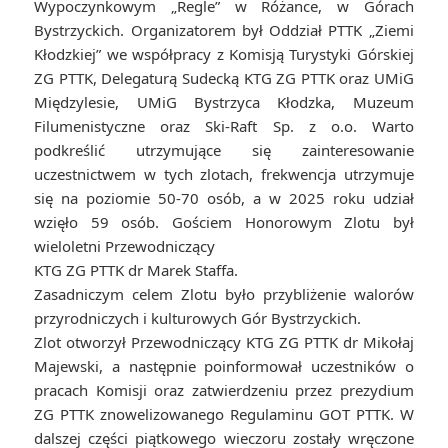
Wypoczynkowym „Regle” w Różance, w Górach
Bystrzyckich. Organizatorem był Oddział PTTK „Ziemi
Kłodzkiej” we współpracy z Komisją Turystyki Górskiej
ZG PTTK, Delegaturą Sudecką KTG ZG PTTK oraz UMiG
Międzylesie, UMiG Bystrzyca Kłodzka, Muzeum
Filumenistyczne oraz Ski-Raft Sp. z o.o. Warto
podkreślić utrzymujące się zainteresowanie
uczestnictwem w tych zlotach, frekwencja utrzymuje
się na poziomie 50-70 osób, a w 2025 roku udział
wzięło 59 osób. Gościem Honorowym Zlotu był
wieloletni Przewodniczący
KTG ZG PTTK dr Marek Staffa.
Zasadniczym celem Zlotu było przybliżenie walorów
przyrodniczych i kulturowych Gór Bystrzyckich.
Zlot otworzył Przewodniczący KTG ZG PTTK dr Mikołaj
Majewski, a następnie poinformował uczestników o
pracach Komisji oraz zatwierdzeniu przez prezydium
ZG PTTK znowelizowanego Regulaminu GOT PTTK. W
dalszej części piątkowego wieczoru zostały wręczone