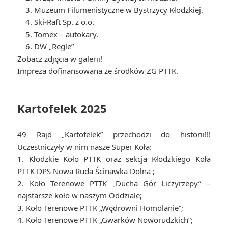
3. Muzeum Filumenistyczne w Bystrzycy Kłodzkiej.
4. Ski-Raft Sp. z o.o.
5. Tomex – autokary.
6. DW „Regle”
Zobacz zdjęcia w
galerii
!
Impreza dofinansowana ze środków ZG PTTK.
Kartofelek 2025
49 Rajd „Kartofelek” przechodzi do historii!!!
Uczestniczyły w nim nasze Super Koła:
1. Kłodzkie Koło PTTK oraz sekcja Kłodzkiego Koła
PTTK DPS Nowa Ruda Ścinawka Dolna ;
2. Koło Terenowe PTTK „Ducha Gór Liczyrzepy” –
najstarsze koło w naszym Oddziale;
3. Koło Terenowe PTTK „Wędrowni Homolanie”;
4. Koło Terenowe PTTK „Gwarków Noworudzkich”;