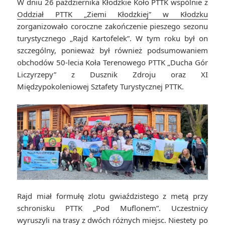
W dniu 26 października Kłodzkie Koło PTTK wspólnie z
Oddział PTTK „Ziemi Kłodzkiej” w Kłodzku
zorganizowało coroczne zakończenie pieszego sezonu
turystycznego „Rajd Kartofelek”. W tym roku był on
szczególny, ponieważ był również podsumowaniem
obchodów 50-lecia Koła Terenowego PTTK „Ducha Gór
Liczyrzepy” z Dusznik Zdroju oraz XI
Międzypokoleniowej Sztafety Turystycznej PTTK.
Rajd miał formułę zlotu gwiaździstego z metą przy
schronisku PTTK „Pod Muflonem”. Uczestnicy
wyruszyli na trasy z dwóch różnych miejsc. Niestety po