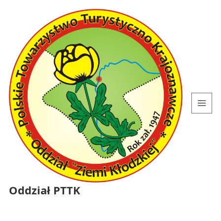
MENU
I
WIDGETY
Oddział PTTK