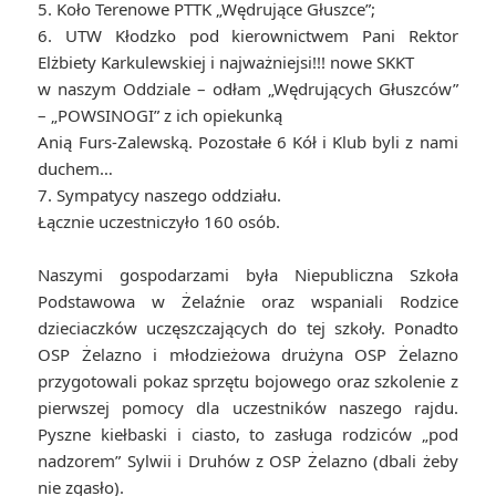
5. Koło Terenowe PTTK „Wędrujące Głuszce”;
6. UTW Kłodzko pod kierownictwem Pani Rektor
Elżbiety Karkulewskiej i najważniejsi!!! nowe SKKT
w naszym Oddziale – odłam „Wędrujących Głuszców”
– „POWSINOGI” z ich opiekunką
Anią Furs-Zalewską. Pozostałe 6 Kół i Klub byli z nami
duchem…
7. Sympatycy naszego oddziału.
Łącznie uczestniczyło 160 osób.
Naszymi gospodarzami była Niepubliczna Szkoła
Podstawowa w Żelaźnie oraz wspaniali Rodzice
dzieciaczków uczęszczających do tej szkoły. Ponadto
OSP Żelazno i młodzieżowa drużyna OSP Żelazno
przygotowali pokaz sprzętu bojowego oraz szkolenie z
pierwszej pomocy dla uczestników naszego rajdu.
Pyszne kiełbaski i ciasto, to zasługa rodziców „pod
nadzorem” Sylwii i Druhów z OSP Żelazno (dbali żeby
nie zgasło).