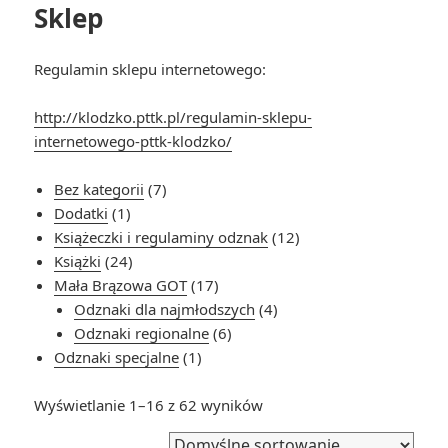
Sklep
Regulamin sklepu internetowego:
http://klodzko.pttk.pl/regulamin-sklepu-
internetowego-pttk-klodzko/
7
Bez kategorii
7
1
produktów
Dodatki
1
produkt
12
Książeczki i regulaminy odznak
12
24
produktów
Książki
24
produkty
17
Mała Brązowa GOT
17
produktów
4
Odznaki dla najmłodszych
4
6
produkty
Odznaki regionalne
6
1
produktów
Odznaki specjalne
1
produkt
Wyświetlanie 1–16 z 62 wyników