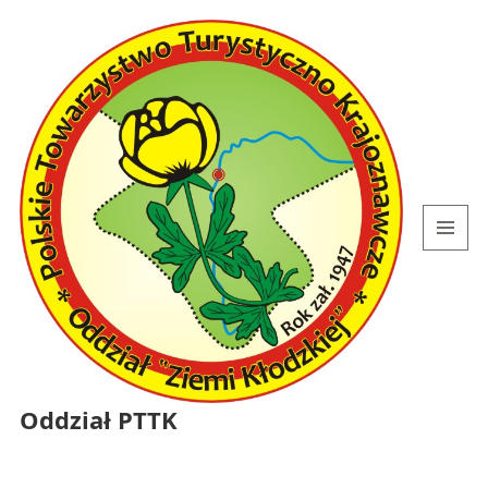
MENU
I
WIDGETY
Oddział PTTK