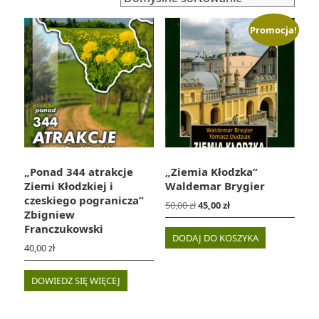
Promocja!
„Ponad 344 atrakcje
„Ziemia Kłodzka”
Ziemi Kłodzkiej i
Waldemar Brygier
czeskiego pogranicza”
Pierwotna
Aktualna
50,00
zł
45,00
zł
Zbigniew
cena
cena
Franczukowski
wynosiła:
wynosi:
DODAJ DO KOSZYKA
50,00 zł.
45,00 zł.
40,00
zł
DOWIEDZ SIĘ WIĘCEJ