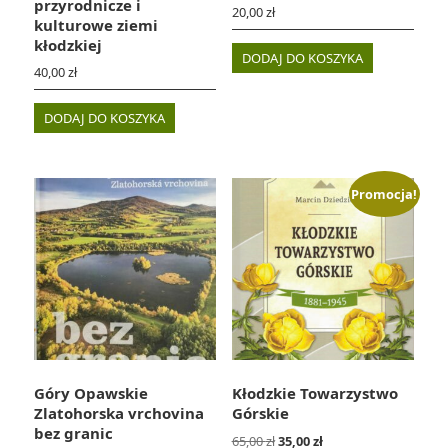
przyrodnicze i
20,00
zł
kulturowe ziemi
kłodzkiej
DODAJ DO KOSZYKA
40,00
zł
DODAJ DO KOSZYKA
Promocja!
Góry Opawskie
Kłodzkie Towarzystwo
Zlatohorska vrchovina
Górskie
bez granic
Pierwotna
Aktualna
65,00
zł
35,00
zł