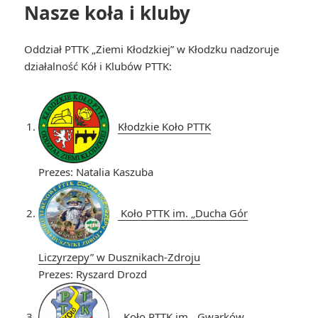
Nasze koła i kluby
Oddział PTTK „Ziemi Kłodzkiej” w Kłodzku nadzoruje
działalność Kół i Klubów PTTK:
Kłodzkie Koło PTTK
Prezes: Natalia Kaszuba
Koło PTTK im. „Ducha Gór
Liczyrzepy” w Dusznikach-Zdroju
Prezes: Ryszard Drozd
Koło PTTK im. „Gwarków