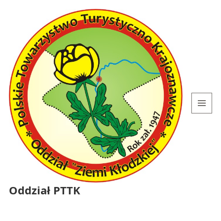
MENU
I
WIDGETY
Oddział PTTK