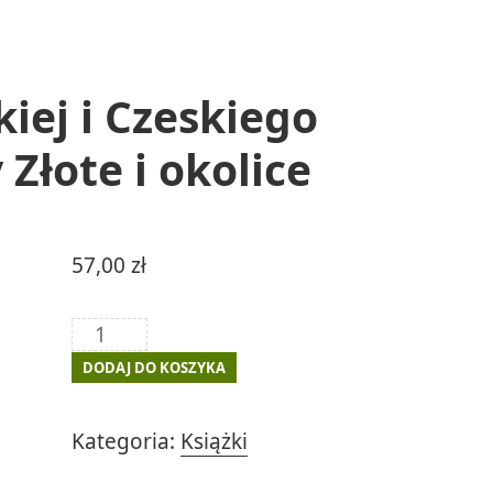
iej i Czeskiego
 Złote i okolice
57,00
zł
ilość
Atrakcje
DODAJ DO KOSZYKA
Ziemi
Kłodzkiej
Kategoria:
Książki
i