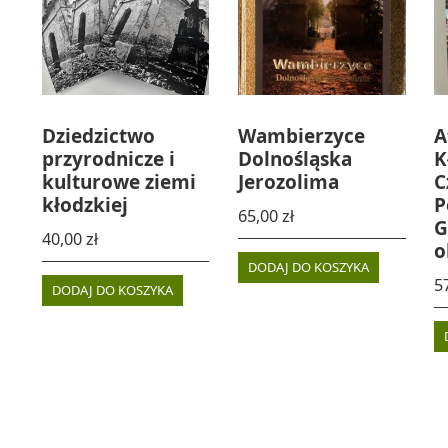
Dziedzictwo
Wambierzyce
A
przyrodnicze i
Dolnośląska
K
kulturowe ziemi
Jerozolima
C
kłodzkiej
P
65,00
zł
G
40,00
zł
o
DODAJ DO KOSZYKA
5
DODAJ DO KOSZYKA