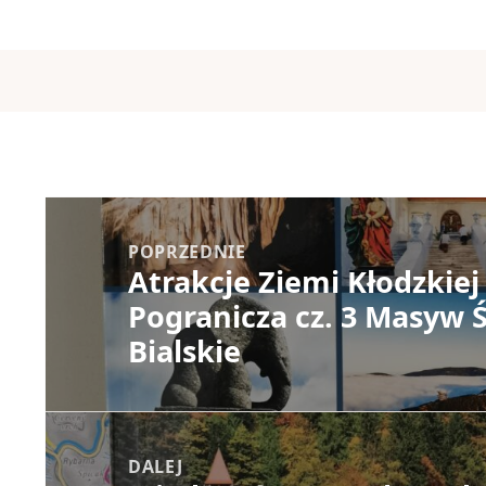
Nawigacja
wpisu
POPRZEDNIE
Atrakcje Ziemi Kłodzkiej
Poprzedni
Pogranicza cz. 3 Masyw 
wpis:
Bialskie
DALEJ