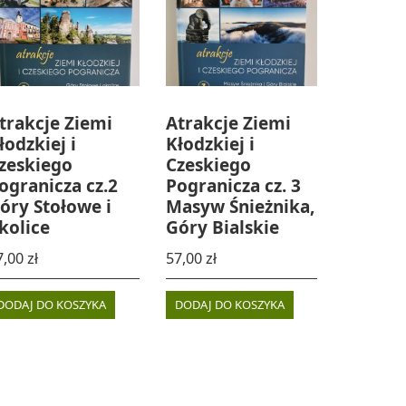
trakcje Ziemi
Atrakcje Ziemi
łodzkiej i
Kłodzkiej i
zeskiego
Czeskiego
ogranicza cz.2
Pogranicza cz. 3
óry Stołowe i
Masyw Śnieżnika,
kolice
Góry Bialskie
7,00
zł
57,00
zł
DODAJ DO KOSZYKA
DODAJ DO KOSZYKA