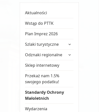
Aktualności
Wstąp do PTTK
Plan Imprez 2026
rozwiń
Szlaki turystyczne
menu
rozwiń
potomne
Odznaki regionalne
menu
potomne
Sklep internetowy
Przekaż nam 1.5%
swojego podatku!
Standardy Ochrony
Małoletnich
Wydarzenia