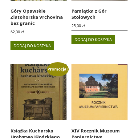
Góry Opawskie
Pamiątka z Gór
Zlatohorska vrchovina
Stołowych
bez granic
25,00
zł
62,00
zł
DODAJ DO KOSZYKA
DODAJ DO KOSZYKA
Promocja!
Książka Kucharska
XIV Rocznik Muzeum
Hrabstwa Kłodzkiego
Papiernictwa