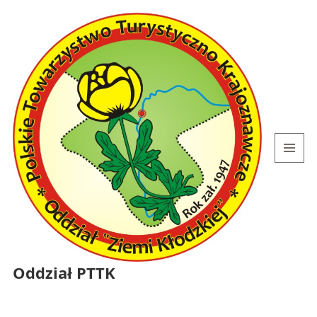
MENU
I
WIDGETY
Oddział PTTK