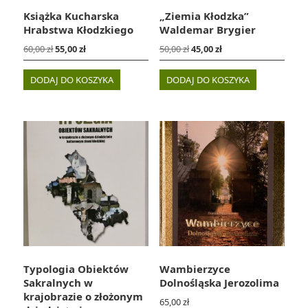
Książka Kucharska
„Ziemia Kłodzka”
Hrabstwa Kłodzkiego
Waldemar Brygier
Pierwotna
Aktualna
Pierwotna
Aktualna
60,00
zł
55,00
zł
50,00
zł
45,00
zł
cena
cena
cena
cena
wynosiła:
wynosi:
wynosiła:
wynosi:
DODAJ DO KOSZYKA
DODAJ DO KOSZYKA
60,00 zł.
55,00 zł.
50,00 zł.
45,00 zł.
Typologia Obiektów
Wambierzyce
Sakralnych w
Dolnośląska Jerozolima
krajobrazie o złożonym
65,00
zł