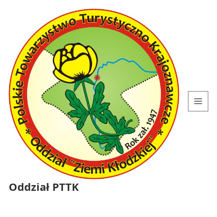
MENU
I
WIDGETY
Oddział PTTK