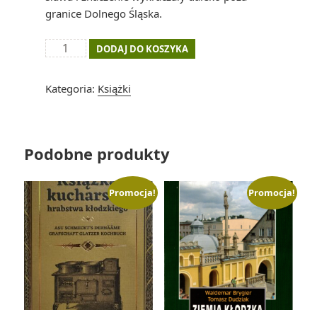
granice Dolnego Śląska.
ilość
DODAJ DO KOSZYKA
Miłość
i
Kategoria:
Książki
Dramaty
Królewny
Marianny
Podobne produkty
Promocja!
Promocja!