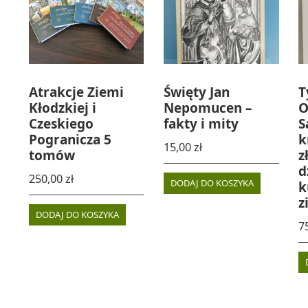
Atrakcje Ziemi
Święty Jan
T
Kłodzkiej i
Nepomucen –
O
Czeskiego
fakty i mity
S
Pogranicza 5
k
15,00
zł
tomów
z
d
250,00
zł
DODAJ DO KOSZYKA
k
z
DODAJ DO KOSZYKA
7