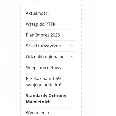
Aktualności
Wstąp do PTTK
Plan Imprez 2026
rozwiń
Szlaki turystyczne
menu
rozwiń
potomne
Odznaki regionalne
menu
potomne
Sklep internetowy
Przekaż nam 1.5%
swojego podatku!
Standardy Ochrony
Małoletnich
Wydarzenia