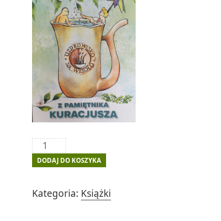
ilość
Z
DODAJ DO KOSZYKA
pamiętnika
kuracjusza
Kategoria:
Książki