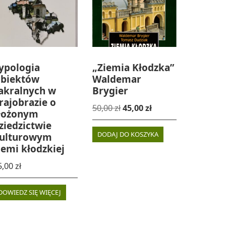
ypologia
„Ziemia Kłodzka”
biektów
Waldemar
akralnych w
Brygier
rajobrazie o
Pierwotna
Aktualna
50,00
zł
45,00
zł
łożonym
cena
cena
ziedzictwie
wynosiła:
wynosi:
DODAJ DO KOSZYKA
ulturowym
iemi kłodzkiej
50,00 zł.
45,00 zł.
5,00
zł
DOWIEDZ SIĘ WIĘCEJ