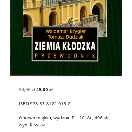
Pierwotna
Aktualna
50,00
zł
45,00
zł
cena
cena
wynosiła:
wynosi:
ISBN 978-83-8122-013-2
50,00 zł.
45,00 zł.
Oprawa miękka, wydanie II – 2018r., 496 str.,
wyd. Rewasz