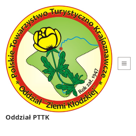
MENU
I
WIDGETY
Oddział PTTK