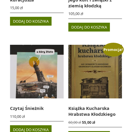
ziemią kłodzką
15,00
zł
105,00
zł
DODAJ DO KOSZYKA
DODAJ DO KOSZYKA
Promocja!
Czytaj Śnieżnik
Książka Kucharska
Hrabstwa Kłodzkiego
110,00
zł
Pierwotna
Aktualna
60,00
zł
55,00
zł
cena
cena
DODAJ DO KOSZYKA