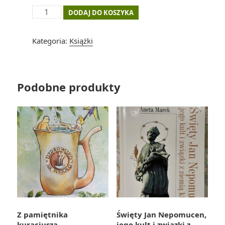
ilość
DODAJ DO KOSZYKA
"Ziemia
Kłodzka"
Kategoria:
Książki
Waldemar
Brygier
Podobne produkty
Z pamiętnika
Święty Jan Nepomucen,
kuracjusza
jego kult i związki z