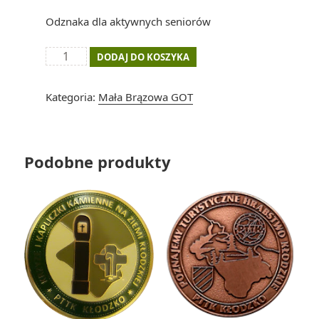
Odznaka dla aktywnych seniorów
ilość
DODAJ DO KOSZYKA
Turysta
Senior
Kategoria:
Mała Brązowa GOT
III
stopnia
Podobne produkty