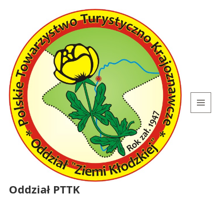
MENU
I
WIDGETY
Oddział PTTK