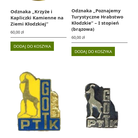
Odznaka „Poznajemy
Odznaka „Krzyże i
Turystyczne Hrabstwo
Kapliczki Kamienne na
Kłodzkie” – I stopień
Ziemi Kłodzkiej”
(brązowa)
60,00
zł
60,00
zł
DODAJ DO KOSZYKA
DODAJ DO KOSZYKA