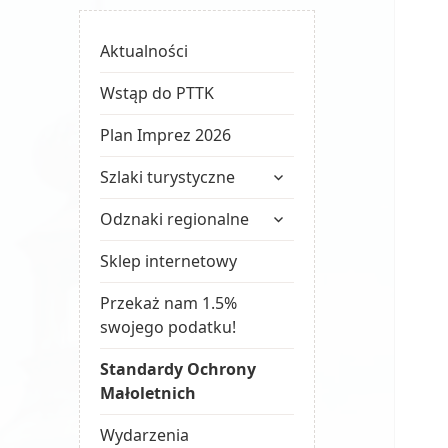
Aktualności
Wstąp do PTTK
Plan Imprez 2026
rozwiń
Szlaki turystyczne
menu
rozwiń
potomne
Odznaki regionalne
menu
potomne
Sklep internetowy
Przekaż nam 1.5%
swojego podatku!
Standardy Ochrony
Małoletnich
Wydarzenia