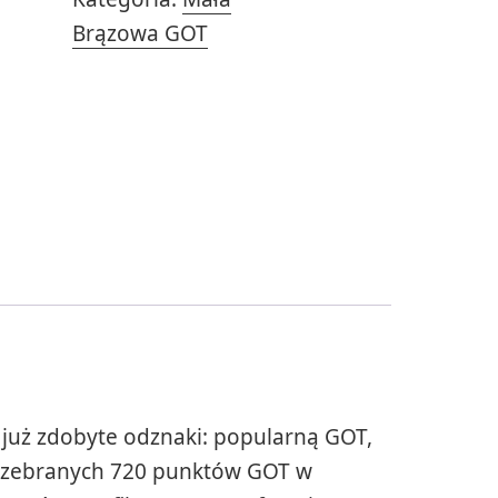
GOT"
Brązowa GOT
już zdobyte odznaki: popularną GOT,
z zebranych 720 punktów GOT w