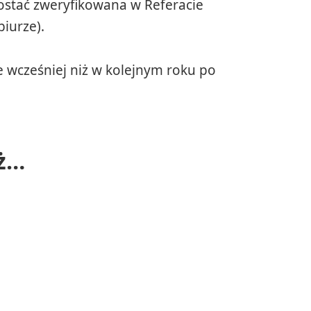
zostać zweryfikowana w Referacie
iurze).
 wcześniej niż w kolejnym roku po
eż…