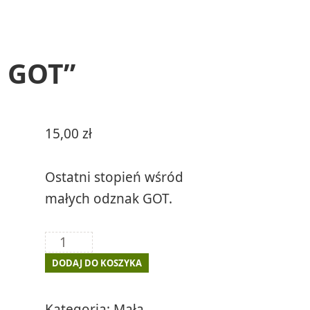
a GOT”
15,00
zł
Ostatni stopień wśród
małych odznak GOT.
ilość
Odznaka
DODAJ DO KOSZYKA
"mała
złota
Kategoria:
Mała