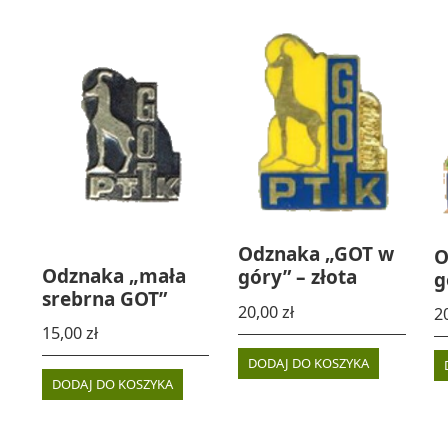
Odznaka „GOT w
O
Odznaka „mała
góry” – złota
g
srebrna GOT”
20,00
zł
2
15,00
zł
DODAJ DO KOSZYKA
DODAJ DO KOSZYKA