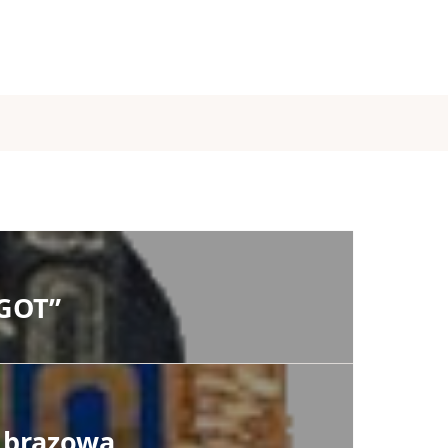
 GOT”
 brązowa