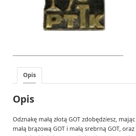
Opis
Opis
Odznakę małą złotą GOT zdobędziesz, mając 
małą brązową GOT i małą srebrną GOT, ora