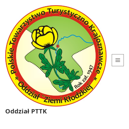
MENU
I
WIDGETY
Oddział PTTK