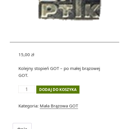
15,00
zł
Kolejny stopień GOT – po małej brązowej
GOT.
ilość
DODAJ DO KOSZYKA
Odznaka
"mała
Kategoria:
Mała Brązowa GOT
srebrna
GOT"
Opis