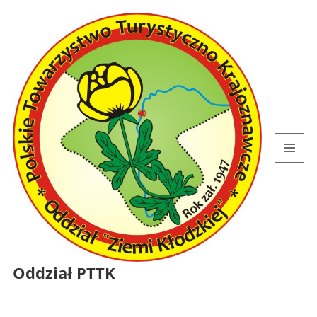
MENU
I
WIDGETY
Oddział PTTK