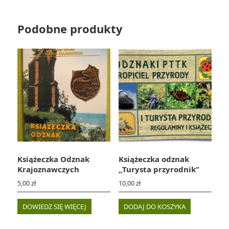
Podobne produkty
Książeczka Odznak
Książeczka odznak
Krajoznawczych
„Turysta przyrodnik”
5,00
zł
10,00
zł
DOWIEDZ SIĘ WIĘCEJ
DODAJ DO KOSZYKA