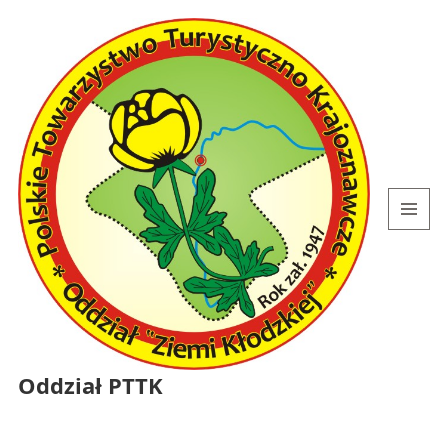
MENU
I
WIDGETY
Oddział PTTK