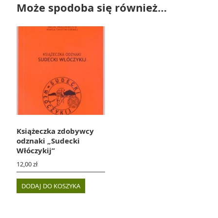
Może spodoba się również…
Książeczka zdobywcy
odznaki „Sudecki
Włóczykij”
12,00
zł
DODAJ DO KOSZYKA