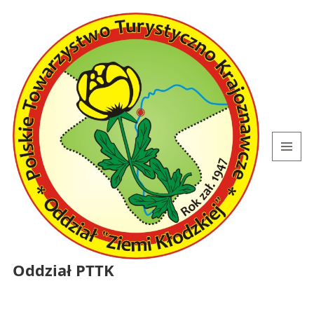
MENU
I
WIDGETY
Oddział PTTK