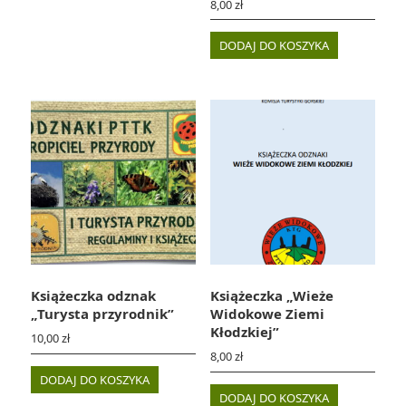
8,00
zł
DODAJ DO KOSZYKA
Książeczka odznak
Książeczka „Wieże
„Turysta przyrodnik”
Widokowe Ziemi
Kłodzkiej”
10,00
zł
8,00
zł
DODAJ DO KOSZYKA
DODAJ DO KOSZYKA