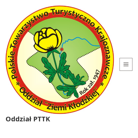
MENU
I
WIDGETY
Oddział PTTK