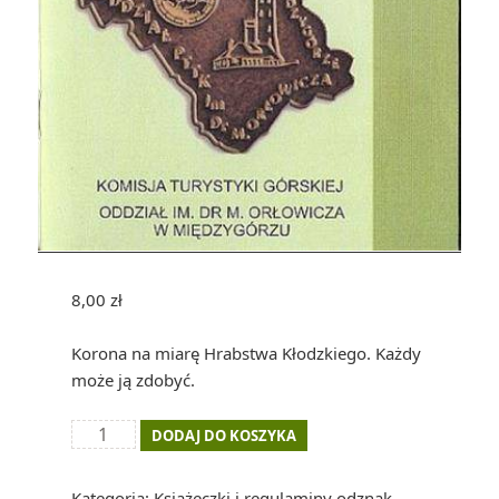
8,00
zł
Korona na miarę Hrabstwa Kłodzkiego. Każdy
może ją zdobyć.
ilość
DODAJ DO KOSZYKA
Książeczka
zdobywcy
Kategoria:
Książeczki i regulaminy odznak