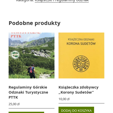
odznaki
"Korona
Ziemi
Kłodzkiej"
Podobne produkty
Regulaminy Górskie
Książeczka zdobywcy
Odznaki Turystyczne
„Korony Sudetów”
PTTK
10,00
zł
25,00
zł
DODAJ DO KOSZYKA