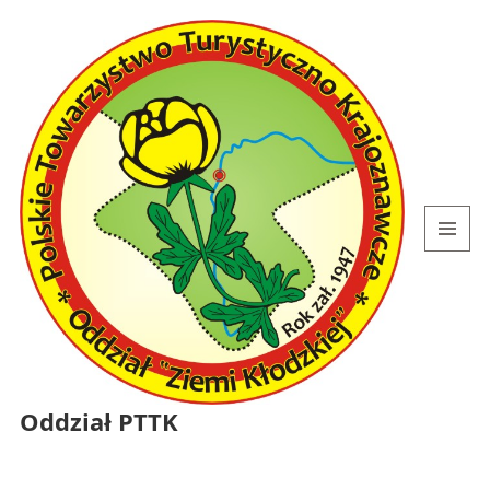
MENU
I
WIDGETY
Oddział PTTK