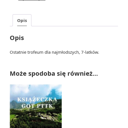
góry"
-
złota
Opis
Opis
Ostatnie trofeum dla najmłodszych, 7-latków.
Może spodoba się również…