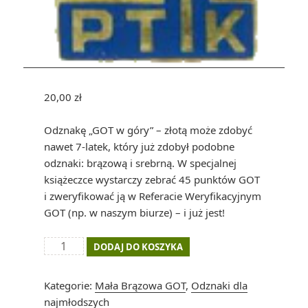
20,00
zł
Odznakę „GOT w góry” – złotą może zdobyć
nawet 7-latek, który już zdobył podobne
odznaki: brązową i srebrną. W specjalnej
książeczce wystarczy zebrać 45 punktów GOT
i zweryfikować ją w Referacie Weryfikacyjnym
GOT (np. w naszym biurze) – i już jest!
ilość
DODAJ DO KOSZYKA
Odznaka
"GOT
Kategorie:
Mała Brązowa GOT
,
Odznaki dla
w
najmłodszych