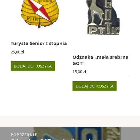
Turysta Senior I stopnia
25,00
zł
Odznaka „mała srebrna
GOT”
DODAJ DO KOSZYKA
15,00
zł
DODAJ DO KOSZYKA
Nawigacja
POPRZEDNIE
wpisu