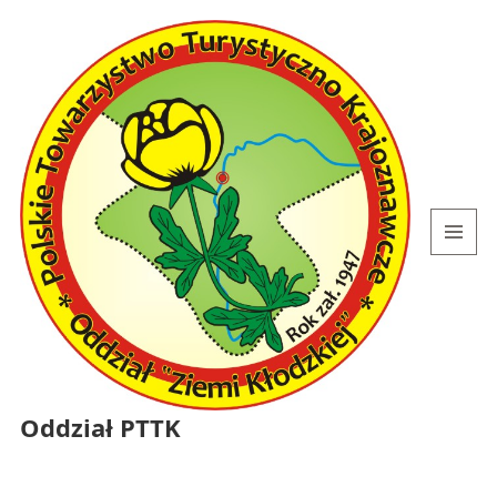
MENU
I
WIDGETY
Oddział PTTK