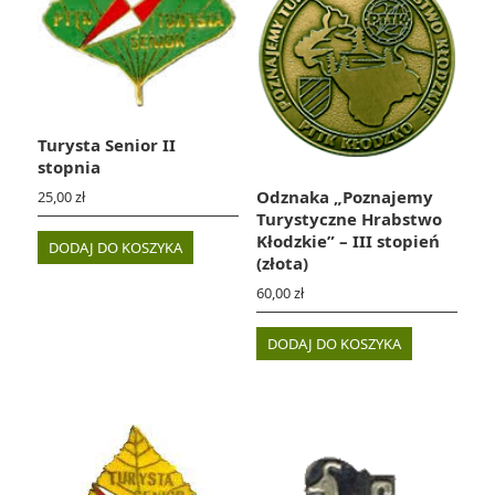
Turysta Senior II
stopnia
Odznaka „Poznajemy
25,00
zł
Turystyczne Hrabstwo
Kłodzkie” – III stopień
DODAJ DO KOSZYKA
(złota)
60,00
zł
DODAJ DO KOSZYKA