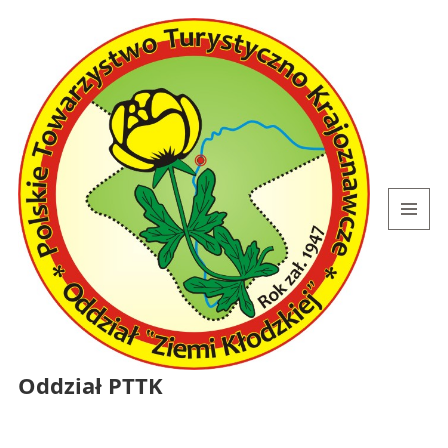
MENU
I
WIDGETY
Oddział PTTK