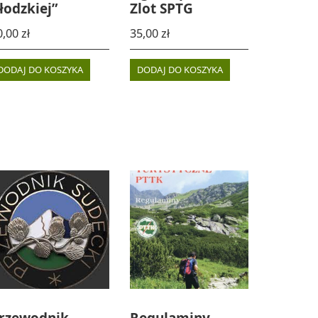
łodzkiej”
Zlot SPTG
0,00
zł
35,00
zł
DODAJ DO KOSZYKA
DODAJ DO KOSZYKA
rzewodnik
Regulaminy