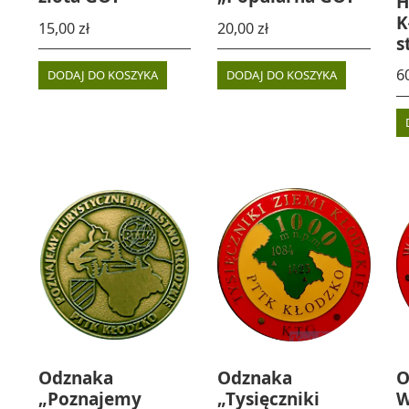
H
K
15,00
zł
20,00
zł
s
6
DODAJ DO KOSZYKA
DODAJ DO KOSZYKA
Odznaka
Odznaka
O
„Poznajemy
„Tysięczniki
W