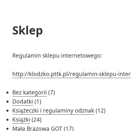
Sklep
Regulamin sklepu internetowego:
http://klodzko.pttk.pl/regulamin-sklepu-int
7
Bez kategorii
7
1
produktów
Dodatki
1
produkt
12
Książeczki i regulaminy odznak
12
24
produktó
Książki
24
produkty
17
Mała Brązowa GOT
17