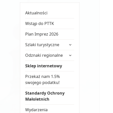
Aktualności
Wstąp do PTTK
Plan Imprez 2026
rozwiń
Szlaki turystyczne
menu
rozwiń
potomne
Odznaki regionalne
menu
potomne
Sklep internetowy
Przekaż nam 1.5%
swojego podatku!
Standardy Ochrony
Małoletnich
Wydarzenia