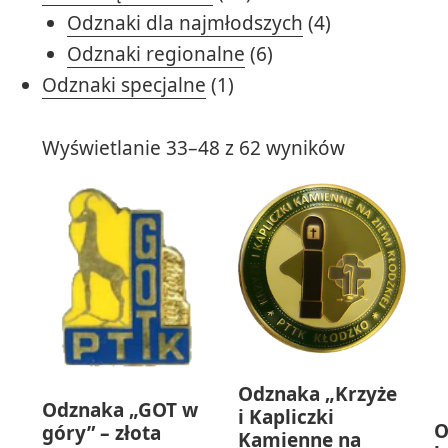
produktów
4
Odznaki dla najmłodszych
4
6
produkty
Odznaki regionalne
6
1
produktów
Odznaki specjalne
1
produkt
Wyświetlanie 33–48 z 62 wyników
Odznaka „Krzyże
Odznaka „GOT w
i Kapliczki
O
góry” – złota
Kamienne na