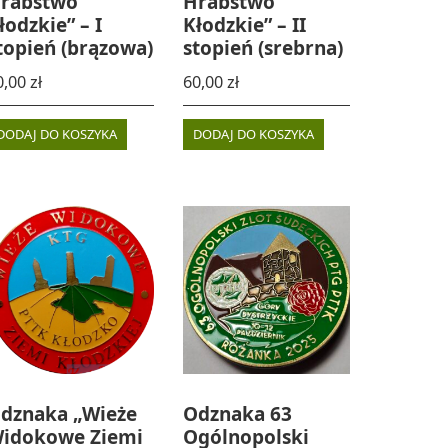
rabstwo
Hrabstwo
łodzkie” – I
Kłodzkie” – II
topień (brązowa)
stopień (srebrna)
0,00
zł
60,00
zł
DODAJ DO KOSZYKA
DODAJ DO KOSZYKA
dznaka „Wieże
Odznaka 63
idokowe Ziemi
Ogólnopolski