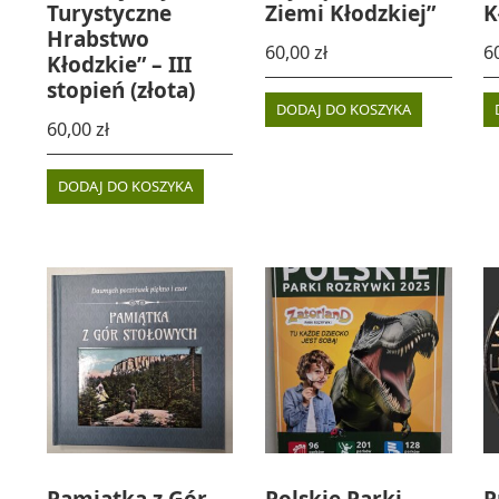
Turystyczne
Ziemi Kłodzkiej”
K
Hrabstwo
60,00
zł
6
Kłodzkie” – III
stopień (złota)
DODAJ DO KOSZYKA
60,00
zł
DODAJ DO KOSZYKA
Pamiątka z Gór
Polskie Parki
P