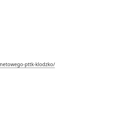
ernetowego-pttk-klodzko/
w