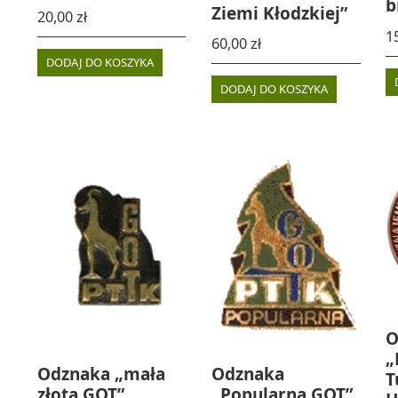
b
Ziemi Kłodzkiej”
20,00
zł
1
60,00
zł
DODAJ DO KOSZYKA
DODAJ DO KOSZYKA
O
„
Odznaka „mała
Odznaka
T
złota GOT”
„Popularna GOT”