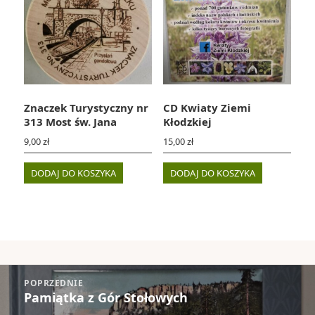
Znaczek Turystyczny nr
CD Kwiaty Ziemi
313 Most św. Jana
Kłodzkiej
9,00
zł
15,00
zł
DODAJ DO KOSZYKA
DODAJ DO KOSZYKA
Nawigacja
POPRZEDNIE
wpisu
Pamiątka z Gór Stołowych
Poprzedni
wpis: