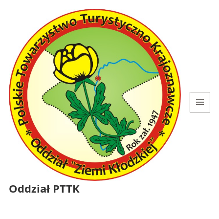
MENU
I
WIDGETY
Oddział PTTK