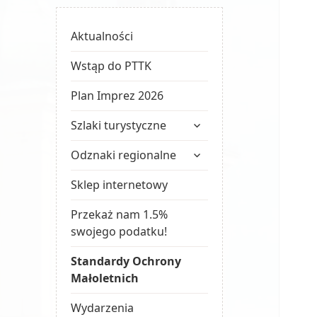
Aktualności
Wstąp do PTTK
Plan Imprez 2026
rozwiń
Szlaki turystyczne
menu
rozwiń
potomne
Odznaki regionalne
menu
potomne
Sklep internetowy
Przekaż nam 1.5%
swojego podatku!
Standardy Ochrony
Małoletnich
Wydarzenia