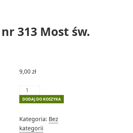
nr 313 Most św.
9,00
zł
ilość
Znaczek
DODAJ DO KOSZYKA
Turystyczny
nr
Kategoria:
Bez
313
kategorii