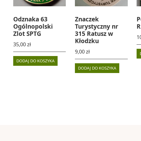
Odznaka 63
Znaczek
P
Ogólnopolski
Turystyczny nr
R
Zlot SPTG
315 Ratusz w
1
Kłodzku
35,00
zł
9,00
zł
DODAJ DO KOSZYKA
DODAJ DO KOSZYKA