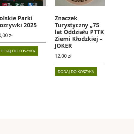
olskie Parki
Znaczek
ozrywki 2025
Turystyczny „75
lat Oddziału PTTK
0,00
zł
Ziemi Kłodzkiej –
JOKER
DODAJ DO KOSZYKA
12,00
zł
DODAJ DO KOSZYKA