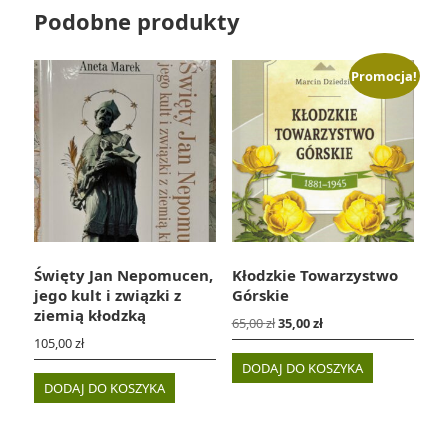
Podobne produkty
Promocja!
Święty Jan Nepomucen,
Kłodzkie Towarzystwo
jego kult i związki z
Górskie
ziemią kłodzką
Pierwotna
Aktualna
65,00
zł
35,00
zł
cena
cena
105,00
zł
wynosiła:
wynosi:
DODAJ DO KOSZYKA
65,00 zł.
35,00 zł.
DODAJ DO KOSZYKA