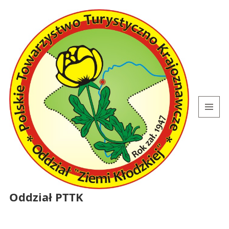
MENU
I
WIDGETY
Oddział PTTK