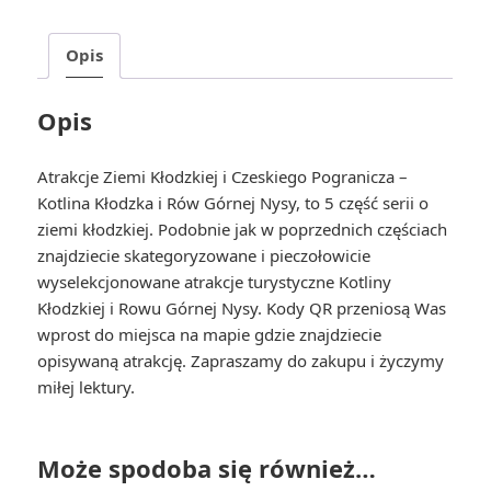
i
Czeskiego
Opis
Pogranicza
cz.
5
Opis
Kotlina
Kłodzka
Atrakcje Ziemi Kłodzkiej i Czeskiego Pogranicza –
i
Kotlina Kłodzka i Rów Górnej Nysy, to 5 część serii o
Rów
ziemi kłodzkiej. Podobnie jak w poprzednich częściach
Górnej
znajdziecie skategoryzowane i pieczołowicie
Nysy
wyselekcjonowane atrakcje turystyczne Kotliny
Kłodzkiej i Rowu Górnej Nysy. Kody QR przeniosą Was
wprost do miejsca na mapie gdzie znajdziecie
opisywaną atrakcję. Zapraszamy do zakupu i życzymy
miłej lektury.
Może spodoba się również…