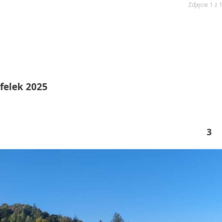
Zdjęcie 1 z 
felek 2025
3