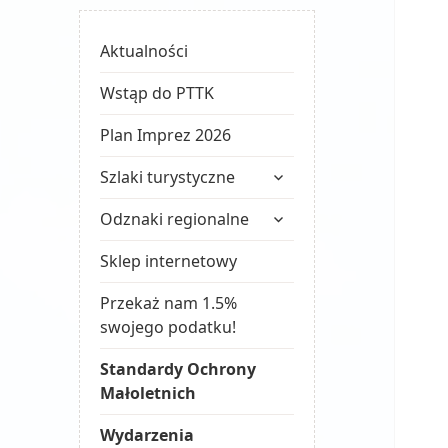
Aktualności
Wstąp do PTTK
Plan Imprez 2026
rozwiń
Szlaki turystyczne
menu
rozwiń
potomne
Odznaki regionalne
menu
potomne
Sklep internetowy
Przekaż nam 1.5%
swojego podatku!
Standardy Ochrony
Małoletnich
Wydarzenia