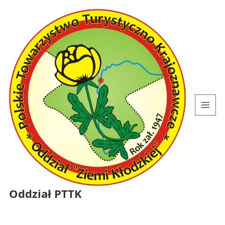
MENU
I
WIDGETY
Oddział PTTK