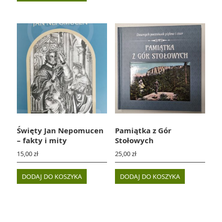
Święty Jan Nepomucen
Pamiątka z Gór
– fakty i mity
Stołowych
15,00
zł
25,00
zł
DODAJ DO KOSZYKA
DODAJ DO KOSZYKA