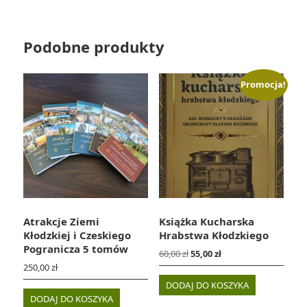
Podobne produkty
Promocja!
Atrakcje Ziemi
Książka Kucharska
Kłodzkiej i Czeskiego
Hrabstwa Kłodzkiego
Pogranicza 5 tomów
Pierwotna
Aktualna
60,00
zł
55,00
zł
cena
cena
250,00
zł
wynosiła:
wynosi:
DODAJ DO KOSZYKA
60,00 zł.
55,00 zł.
DODAJ DO KOSZYKA